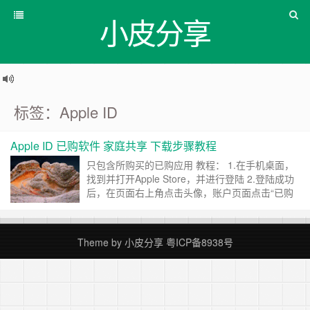
小皮分享
标签：Apple ID
Apple ID 已购软件 家庭共享 下载步骤教程
只包含所购买的已购应用 教程： 1.在手机桌面，
找到并打开Apple Store，并进行登陆 2.登陆成功
后，在页面右上角点击头像，账户页面点击“已购
项目” 3.在家庭购买项目下点击已购项目入口 4.最
后搜索对应的应用名称即可 下载完应用后，退出
账号即可，不影响应用使用 购买独享ID：小皮商
Theme by
小皮分享
粤ICP备8938号
店 ……
继续阅读 »